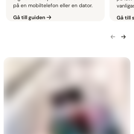
på en mobiltelefon eller en dator.
vanliga
Gå till guiden
Gå till
Gå bakåt i
Gå fra