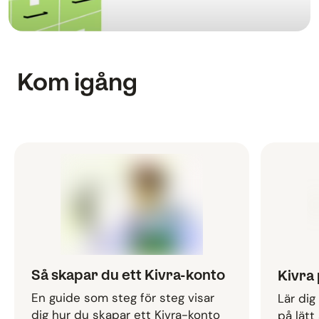
Kom igång
Så skapar du ett Kivra-konto
Kivra 
En guide som steg för steg visar
Lär dig
dig hur du skapar ett Kivra-konto
på lätt