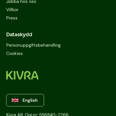
Jobba hos oss
Villkor
Press
Dataskydd
Personuppgifts­behandling
Cookies
English
Kivra AB. Org.nr: 556840-2266.