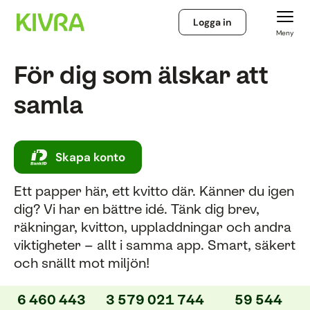
Logga in
Meny
För dig som älskar att
samla
Skapa konto
Ett papper här, ett kvitto där. Känner du igen
dig? Vi har en bättre idé. Tänk dig brev,
räkningar, kvitton, uppladdningar och andra
viktigheter – allt i samma app. Smart, säkert
och snällt mot miljön!
6 460 443
3 579 021 744
59 544