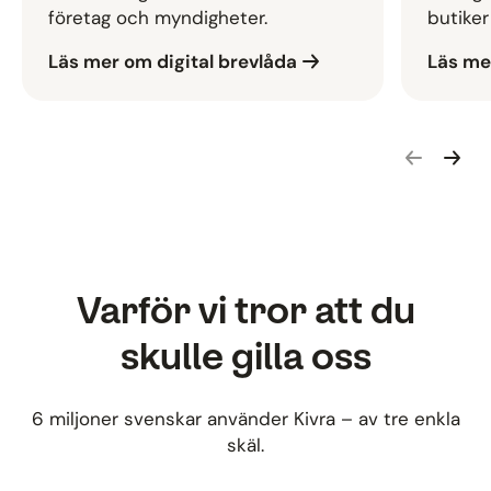
företag och myndigheter.
butiker
Läs mer om digital brevlåda
Läs me
Gå bakåt i
Gå fra
Varför vi tror att du
skulle gilla oss
6 miljoner svenskar använder Kivra – av tre enkla
skäl.