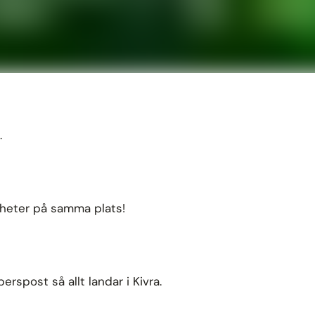
.
igheter på samma plats!
erspost så allt landar i Kivra.