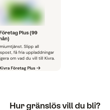
Företag Plus (99
mån)
miumtjänst. Slipp all
post, få fria uppladdningar
gera om vad du vill till Kivra.
Kivra Företag Plus
Hur gränslös vill du bli?