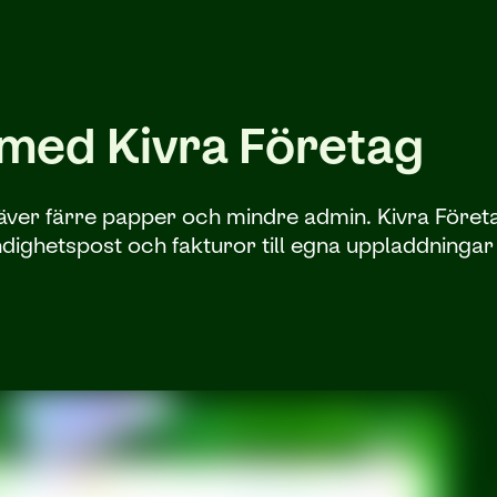
s med Kivra Företag
kräver färre papper och mindre admin. Kivra Företa
myndighetspost och fakturor till egna uppladdninga